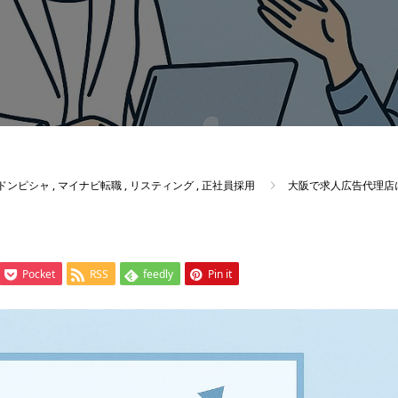
ドンピシャ
,
マイナビ転職
,
リスティング
,
正社員採用
大阪で求人広告代理店
Pocket
RSS
feedly
Pin it