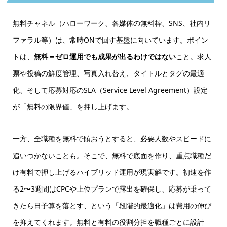
無料チャネル（ハローワーク、各媒体の無料枠、SNS、社内リ
ファラル等）は、常時ONで回す基盤に向いています。ポイン
トは、
無料＝ゼロ運用でも成果が出るわけではない
こと。求人
票や投稿の鮮度管理、写真入れ替え、タイトルとタグの最適
化、そして応募対応のSLA（Service Level Agreement）設定
が「無料の限界値」を押し上げます。
一方、全職種を無料で賄おうとすると、必要人数やスピードに
追いつかないことも。そこで、
無料で底面を作り、重点職種だ
け有料で押し上げる
ハイブリッド運用が現実解です。初速を作
る2〜3週間はCPCや上位プランで露出を確保し、応募が乗って
きたら日予算を落とす、という「段階的最適化」は費用の伸び
を抑えてくれます。無料と有料の役割分担を職種ごとに設計