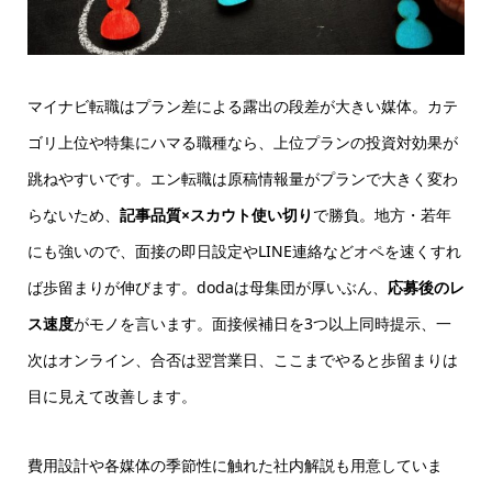
マイナビ転職はプラン差による露出の段差が大きい媒体。カテ
ゴリ上位や特集にハマる職種なら、
上位プランの投資対効果が
跳ねやすい
です。エン転職は原稿情報量がプランで大きく変わ
らないため、
記事品質×スカウト使い切り
で勝負。地方・若年
にも強いので、面接の即日設定やLINE連絡などオペを速くすれ
ば歩留まりが伸びます。dodaは母集団が厚いぶん、
応募後のレ
ス速度
がモノを言います。面接候補日を3つ以上同時提示、一
次はオンライン、合否は翌営業日、ここまでやると歩留まりは
目に見えて改善します。
費用設計や各媒体の季節性に触れた社内解説も用意していま