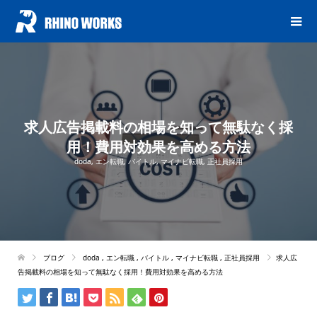
求人広告掲載料の相場を知って無駄なく採
用！費用対効果を高める方法
doda
,
エン転職
,
バイトル
,
マイナビ転職
,
正社員採用
ブログ
doda
,
エン転職
,
バイトル
,
マイナビ転職
,
正社員採用
求人広
告掲載料の相場を知って無駄なく採用！費用対効果を高める方法