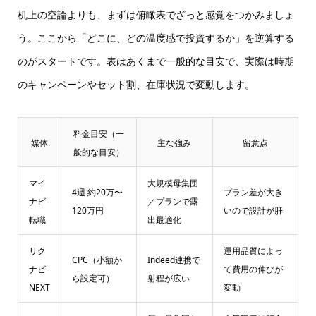
机上の空論よりも、まずは俯瞰表でざっと感覚をつかみましょ
う。ここから「どこに、どの温度感で投資するか」を逆算する
のがスタートです。表はあくまで一般的な目安で、実際は時期
のキャンペーンやセット割、在庫状況で変動します。
料金目安（一
媒体
主な強み
留意点
般的な目安）
マイ
大規模母集団
4週 約20万〜
プラン差が大き
ナビ
／プランで露
120万円
いので設計が肝
転職
出最適化
リク
運用品質によっ
CPC（小額か
Indeed連携で
ナビ
て費用の伸びが
ら設定可）
射程が広い
NEXT
変動