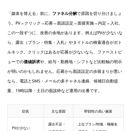
「媒体を替える」前に、
ファネル分解
で原因を切り分けましょ
う。PV→クリック→応募→面談設定→面接実施→内定→入社。
この一段ずつに、改善の余地があります。例えばPVが少ないな
ら、露出（プラン・特集・入札）やタイトルの検索適合がボト
ルネック。クリックはあるが応募が少ないなら、ファーストビ
ューでの
価値訴求
や、給与・勤務地・シフトなど比較軸の明示
が弱いのかもしれません。応募から面談設定の歩留まりが悪い
なら、電話とSMS・メールの多チャネル連絡、候補日自動提
案、19時以降・土日の面談枠など運用の出番です。
症状
主な原因
即効性の高い施策
露出不足・
上位プラン/特集・職種名
PVが少ない