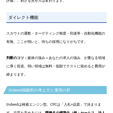
評価」、刺さる見せ方は変わります。
ダイレクト機能
スカウトの通数・ターゲティング精度・到達率・自動化機能の
有無。ここが弱いと、待ちの採用になりがちです。
判断のコツ：
媒体の強み＝あなたの求人の強み、が重なる領域
に厚く投資。弱い領域は無料・低額でテストに留めると費用が
締まります。
Indeed掲載料の考え方と運用の肝
Indeedは検索エンジン型。CPCは「入札×品質」で決まりま
す。品質を高めるには、
職種名の標準化（例：セールス→法人