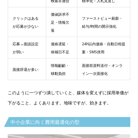
検索非適合
標準化・入札見直し
価値訴求不
クリックはある
ファーストビュー刷新・
足・情報欠
が応募が少ない
給与/時間の開示強化
落
応募→面談設定
連絡遅延・
24h以内連絡・自動日程提
が弱い
候補日不足
案・SMS併用
情報齟齬・
面接前資料送付・オンラ
面接辞退が多い
移動負担
イン一次面接化
このように一つずつ潰していくと、媒体を変えずに採用単価が
下がること、よくあります。地味ですが、効きます。
中小企業に向く費用最適化の型