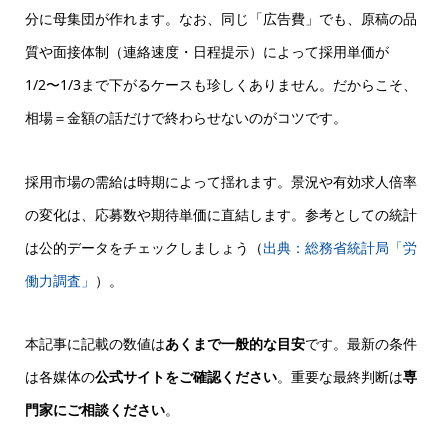
分に母集団が作れます。なお、同じ「広告費」でも、原稿の品
質や面接体制（連絡速度・日程提示）によって採用単価が
1/2〜1/3まで下がるケースも珍しくありません。だからこそ、
相場＝金額の話だけで終わらせない
のがコツです。
採用市場の需給は時期によって揺れます。景況や有効求人倍率
の変化は、応募数や期待単価に直結します。参考としての統計
は公的データをチェックしましょう（
出典：総務省統計局「労
働力調査」
）。
本記事に記載の数値は
あくまで一般的な目安
です。最新の条件
は各媒体の
公式サイトをご確認ください
。重要な最終判断は
専
門家にご相談ください
。