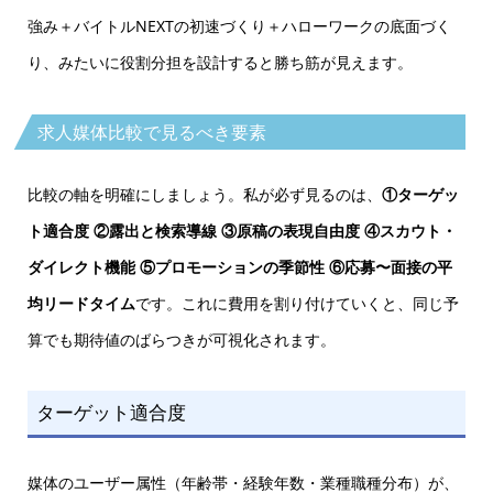
強み＋バイトルNEXTの初速づくり＋ハローワークの底面づく
り、みたいに役割分担を設計すると勝ち筋が見えます。
求人媒体比較で見るべき要素
比較の軸を明確にしましょう。私が必ず見るのは、
①ターゲッ
ト適合度 ②露出と検索導線 ③原稿の表現自由度 ④スカウト・
ダイレクト機能 ⑤プロモーションの季節性 ⑥応募〜面接の平
均リードタイム
です。これに費用を割り付けていくと、同じ予
算でも期待値のばらつきが可視化されます。
ターゲット適合度
媒体のユーザー属性（年齢帯・経験年数・業種職種分布）が、