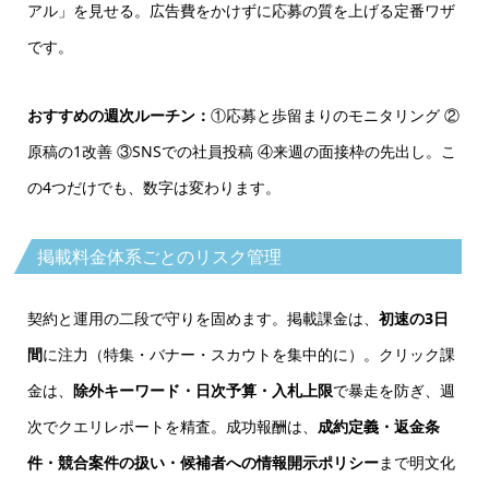
アル」を見せる。広告費をかけずに応募の質を上げる定番ワザ
です。
おすすめの週次ルーチン：
①応募と歩留まりのモニタリング ②
原稿の1改善 ③SNSでの社員投稿 ④来週の面接枠の先出し。こ
の4つだけでも、数字は変わります。
掲載料金体系ごとのリスク管理
契約と運用の二段で守りを固めます。掲載課金は、
初速の3日
間
に注力（特集・バナー・スカウトを集中的に）。クリック課
金は、
除外キーワード・日次予算・入札上限
で暴走を防ぎ、週
次でクエリレポートを精査。成功報酬は、
成約定義・返金条
件・競合案件の扱い・候補者への情報開示ポリシー
まで明文化