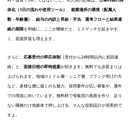
体化（1日の流れや使用ツール）
、
就業場所の環境（配属人
数・年齢層）
、
給与の内訳と昇給・手当
、
選考フローと結果連
絡の期限
を明確に。ここが曖昧だと、ミスマッチが起きやす
く、面接辞退も増えます。
さらに、
応募受付の即応体制
（受付から24時間以内に初回連
絡）と、
面接日程の即時提案
が効きます。無料でも歩留まりは
上げられます。地域のミドル層・シニア層、ブランク明けの方
など、多様な層に届くのも魅力。採用要件が広い募集や、通年
での増員に向いています。無料枠で母集団の底面を作り、足り
ない職種だけ他媒体で押し上げる、そんな役割設計が現実的で
すよ。