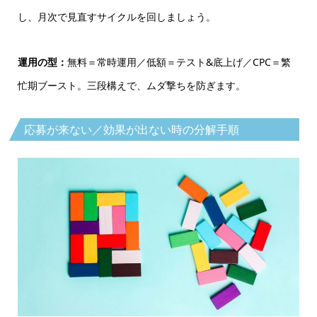
し、月次で見直すサイクルを回しましょう。
運用の型：
無料＝常時運用／低額＝テスト&底上げ／CPC＝繁
忙期ブースト。三段構えで、ムダ撃ちを防ぎます。
応募が来ない／効果が出ない時の分解手順