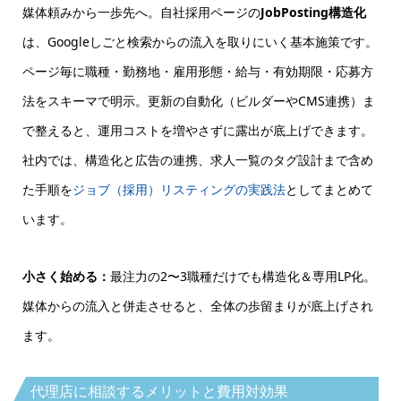
媒体頼みから一歩先へ。自社採用ページの
JobPosting構造化
は、Googleしごと検索からの流入を取りにいく基本施策です。
ページ毎に職種・勤務地・雇用形態・給与・有効期限・応募方
法をスキーマで明示。更新の自動化（ビルダーやCMS連携）ま
で整えると、運用コストを増やさずに露出が底上げできます。
社内では、構造化と広告の連携、求人一覧のタグ設計まで含め
た手順を
ジョブ（採用）リスティングの実践法
としてまとめて
います。
小さく始める：
最注力の2〜3職種だけでも構造化＆専用LP化。
媒体からの流入と併走させると、全体の歩留まりが底上げされ
ます。
代理店に相談するメリットと費用対効果