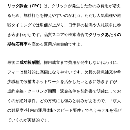
リック課金（CPC）
は、クリックが発生した分のみ費用が増え
るため、無駄打ちを抑えやすいのが利点。ただし人気職種や激
戦タイミングでは単価が上がり、日予算の枯渇や入札競争に巻
き込まれがちです。品質スコアや検索適合で
クリックあたりの
期待応募率
を高める運用が生命線ですよ。
最後に
成功報酬型
。採用成立まで費用が発生しない代わりに、
フィーは相対的に高額になりやすいです。欠員の緊急補充や希
少職種で候補者ネットワークを活かしたいときに効きますが、
成約定義・クーリング期間・返金条件
を契約書で明確にしてお
くのが絶対条件。どの方式にも強みと弱みがあるので、「求人
の難易度×社内の運用体制×スピード要件」で合うモデルを混ぜ
ていくのが実務的です。