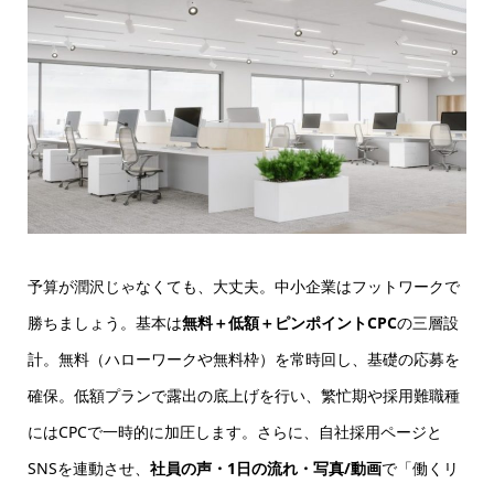
予算が潤沢じゃなくても、大丈夫。中小企業はフットワークで
勝ちましょう。基本は
無料＋低額＋ピンポイントCPC
の三層設
計。無料（ハローワークや無料枠）を常時回し、基礎の応募を
確保。低額プランで露出の底上げを行い、繁忙期や採用難職種
にはCPCで一時的に加圧します。さらに、自社採用ページと
SNSを連動させ、
社員の声・1日の流れ・写真/動画
で「働くリ