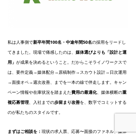
私は人事側で
新卒年間100名・中途年間50名
の採用をリードし
てきました。現場で痛感したのは、
媒体選びよりも「設計と運
用」
が成果を決めるということ。だからこそライノワークスで
は、要件定義→媒体配分→原稿制作→スカウト設計→日次運用
→面接オペ→週次改善、までを一本の線で伴走します。キャン
ペーン情報や在庫状況を踏まえた
費用の最適化
、媒体横断の
重
複応募管理
、入社までの
歩留まり改善
を、数字でコミットする
のが私たちのスタイルです。
まずはご相談を：
現状の求人票、応募〜面接のファネル、媒体