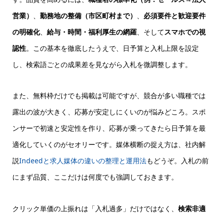
営業）
、
勤務地の整備（市区町村まで）
、
必須要件と歓迎要件
の明確化
、
給与・時間・福利厚生の網羅
、そして
スマホでの視
認性
。この基本を徹底したうえで、日予算と入札上限を設定
し、
検索語ごとの成果差
を見ながら入札を微調整します。
また、無料枠だけでも掲載は可能ですが、競合が多い職種では
露出の波が大きく、応募が安定しにくいのが悩みどころ。スポ
ンサーで初速と安定性を作り、応募が乗ってきたら日予算を最
適化していくのがセオリーです。媒体横断の捉え方は、社内解
説
Indeedと求人媒体の違いの整理と運用法
もどうぞ。入札の前
にまず品質、ここだけは何度でも強調しておきます。
クリック単価の上振れは「入札過多」だけではなく、
検索非適