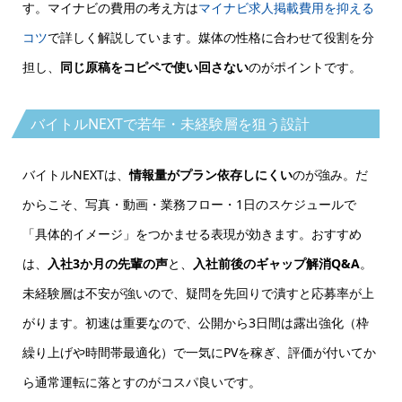
す。マイナビの費用の考え方は
マイナビ求人掲載費用を抑える
コツ
で詳しく解説しています。媒体の性格に合わせて役割を分
担し、
同じ原稿をコピペで使い回さない
のがポイントです。
バイトルNEXTで若年・未経験層を狙う設計
バイトルNEXTは、
情報量がプラン依存しにくい
のが強み。だ
からこそ、写真・動画・業務フロー・1日のスケジュールで
「具体的イメージ」をつかませる表現が効きます。おすすめ
は、
入社3か月の先輩の声
と、
入社前後のギャップ解消Q&A
。
未経験層は不安が強いので、疑問を先回りで潰すと応募率が上
がります。初速は重要なので、
公開から3日間は露出強化
（枠
繰り上げや時間帯最適化）で一気にPVを稼ぎ、評価が付いてか
ら通常運転に落とすのがコスパ良いです。