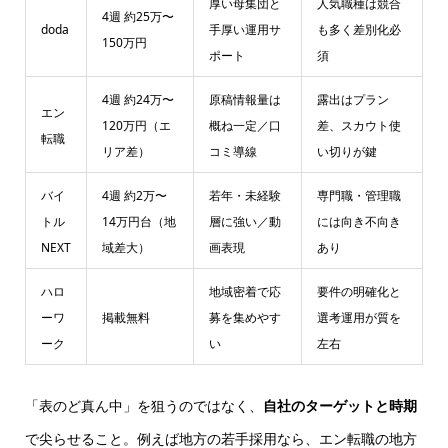
厚い母集団と
人気職種は競合
4週 約25万〜
doda
手厚い運用サ
も多く差別化必
150万円
ポート
須
4週 約24万〜
原稿情報量は
露出はプラン
エン
120万円（エ
概ね一定／口
差、スカウト使
転職
リア差）
コミ導線
い切りが鍵
バイ
4週 約2万〜
若年・未経験
専門職・管理職
トル
14万円台（地
層に強い／動
には向き不向き
NEXT
域差大）
画表現
あり
ハロ
地域密着で応
要件の明確化と
ーワ
掲載無料
募を集めやす
選考運用が質を
ーク
い
左右
「表のど真ん中」を狙うのではなく、
自社のターゲットと時期
で尖らせること。例えば地方の若手採用なら、エン転職の地方