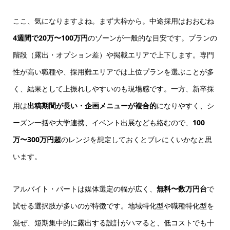
ここ、気になりますよね。まず大枠から。中途採用はおおむね
4週間で20万〜100万円
のゾーンが一般的な目安です。プランの
階段（露出・オプション差）や掲載エリアで上下します。専門
性が高い職種や、採用難エリアでは上位プランを選ぶことが多
く、結果として上振れしやすいのも現場感です。一方、新卒採
用は
出稿期間が長い・企画メニューが複合的
になりやすく、シ
ーズン一括や大学連携、イベント出展なども絡むので、
100
万〜300万円超
のレンジを想定しておくとブレにくいかなと思
います。
アルバイト・パートは媒体選定の幅が広く、
無料〜数万円台
で
試せる選択肢が多いのが特徴です。地域特化型や職種特化型を
混ぜ、短期集中的に露出する設計がハマると、低コストでも十